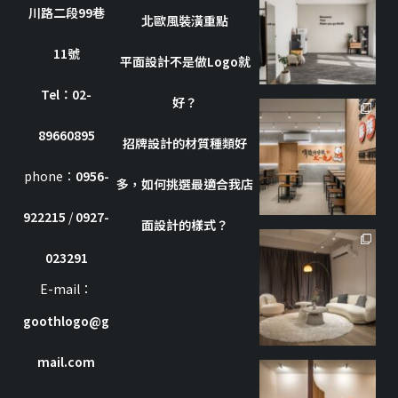
川路二段99巷
10 月 8
北歐風裝潢重點
11號
平面設計不是做Logo就
Tel：02-
好？
goothdesign
89660895
招牌設計的材質種類好
10 月 7
phone：
0956-
多，如何挑選最適合我店
922215
/
0927-
面設計的樣式？
goothdesign
023291
7 月 8
E-mail：
goothlogo@g
mail.com
goothdesign