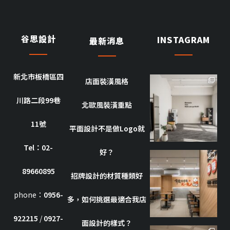
谷思設計
INSTAGRAM
最新消息
新北市板橋區四
店面裝潢風格
goothdesign
川路二段99巷
10 月 8
北歐風裝潢重點
11號
平面設計不是做Logo就
Tel：02-
好？
goothdesign
89660895
招牌設計的材質種類好
10 月 7
phone：
0956-
多，如何挑選最適合我店
922215
/
0927-
面設計的樣式？