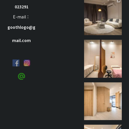
goothdesign
023291
7 月 8
E-mail：
goothlogo@g
mail.com
goothdesign
9 月 27
goothdesign
9 月 27
goothdesign