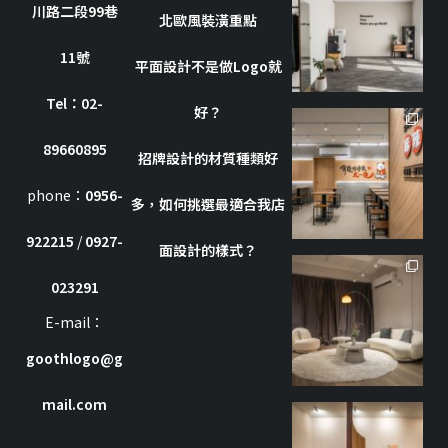
川路二段99巷
10 月 8
北歐風裝潢重點
11號
平面設計不是做Logo就
Tel：02-
好？
goothdesign
89660895
招牌設計的材質種類好
10 月 7
phone：
0956-
多，如何挑選最適合我店
922215
/
0927-
面設計的樣式？
goothdesign
023291
7 月 8
E-mail：
goothlogo@g
mail.com
goothdesign