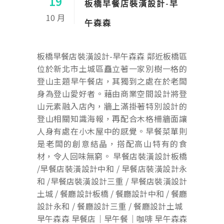
19
板橋早餐店裝潢設計-早
10 月
午森森
板橋早餐店裝潢設計-早午森森 鄰近板橋區
位於新北市土城區矗立著一家別樹一格的
登山主題早午餐店，其獨到之處在於老闆
身為登山愛好者。藉由商業空間設計將登
山元素融入店內，牆上滿掛著特別設計的
登山相關知識海報，再配合木格柵牆面讓
人身有處在小木屋中的感覺。早餐菜單則
是老闆的創意結晶，搭配高山特有的食
材，令人回味無窮。 早餐店裝潢設計板橋
/早餐店裝潢設計中和 / 早餐店裝潢設計永
和 /早餐店裝潢設計三重 / 早餐店裝潢設計
土城 / 餐廳設計板橋 / 餐廳設計中和 / 餐廳
設計永和 / 餐廳設計三重 / 餐廳設計土城
早午森森 早餐店｜早午餐｜咖啡 早午森森