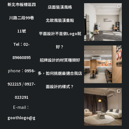
新北市板橋區四
店面裝潢風格
goothdesign
川路二段99巷
10 月 8
北歐風裝潢重點
11號
平面設計不是做Logo就
Tel：02-
好？
goothdesign
89660895
招牌設計的材質種類好
10 月 7
phone：
0956-
多，如何挑選最適合我店
922215
/
0927-
面設計的樣式？
goothdesign
023291
7 月 8
E-mail：
goothlogo@g