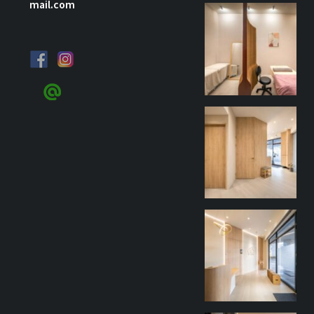
mail.com
goothdesign
9 月 27
goothdesign
9 月 27
goothdesign
9 月 27