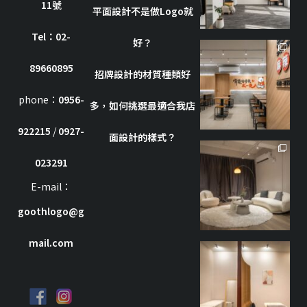
11號
平面設計不是做Logo就
Tel：02-
好？
goothdesign
89660895
招牌設計的材質種類好
10 月 7
phone：
0956-
多，如何挑選最適合我店
922215
/
0927-
面設計的樣式？
goothdesign
023291
7 月 8
E-mail：
goothlogo@g
mail.com
goothdesign
9 月 27