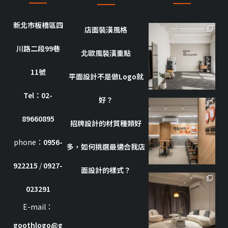
新北市板橋區四
店面裝潢風格
goothdesign
川路二段99巷
10 月 8
北歐風裝潢重點
11號
平面設計不是做Logo就
Tel：02-
好？
goothdesign
89660895
招牌設計的材質種類好
10 月 7
phone：
0956-
多，如何挑選最適合我店
922215
/
0927-
面設計的樣式？
goothdesign
023291
7 月 8
E-mail：
goothlogo@g