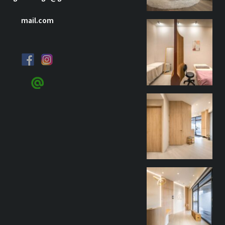
mail.com
goothdesign
9 月 27
goothdesign
9 月 27
goothdesign
9 月 27