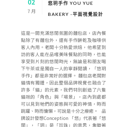
02
悠玥手作 YOU YUE
7 月
BAKERY -平面視覺設計
這是一間充滿悠閒氛圍的麵包店，店內餐
點除了有麵包外，還有手作餅乾及咖啡供
客人內用。老闆十分熱愛烘焙，他希望到
訪的客人能在品嚐美味餐點的同時，也能
享受到片刻的悠閒時光，無論是和朋友喝
下午茶或是獨自一人的寧靜閱讀，「悠玥
手作」都是非常好的選擇。 麵包店老闆對
貓情有獨鍾，因此整個品牌視覺也融合了
許多「貓」的元素，我們特別創造了六隻
貓咪的「角色」與「場景」，店內到處都
可以見到牠們的姿態與可愛的神情，時而
跳躍、時而慵懶，可說是十分之療癒。 品
牌設計發想Conception 「悠」代表著「悠
閒」，「玥」是「珍珠」的意思，象徵著