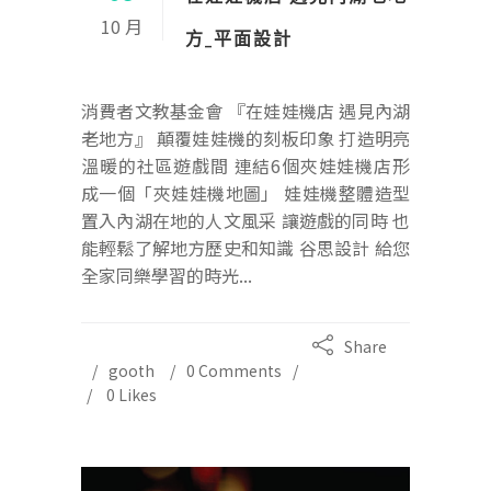
10 月
方_平面設計
消費者文教基金會 『在娃娃機店 遇見內湖
老地方』 顛覆娃娃機的刻板印象 打造明亮
溫暖的社區遊戲間 連結6個夾娃娃機店形
成一個「夾娃娃機地圖」 娃娃機整體造型
置入內湖在地的人文風采 讓遊戲的同時 也
能輕鬆了解地方歷史和知識 谷思設計 給您
全家同樂學習的時光...
Share
gooth
0 Comments
0
Likes