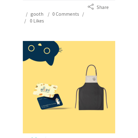
Share
gooth
0 Comments
0
Likes