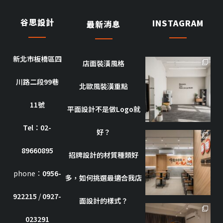
谷思設計
INSTAGRAM
最新消息
新北市板橋區四
店面裝潢風格
goothdesign
川路二段99巷
10 月 8
北歐風裝潢重點
11號
平面設計不是做Logo就
Tel：02-
好？
goothdesign
89660895
招牌設計的材質種類好
10 月 7
phone：
0956-
多，如何挑選最適合我店
922215
/
0927-
面設計的樣式？
goothdesign
023291