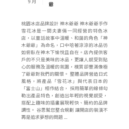
9 月
爺
桃園冰店品牌設計 神木爺爺 神木爺爺手作
雪花冰是一間夫妻倆一同經營的特色冰
店，以童話故事中溫暖、和藹的角色「神
木爺爺」為命名，口中唅著涼涼的冰品彷
如俯臥在神木下愉悅且自在。店內提供客
戶的不只是美味的冰品，更讓人感受到貼
心的服務及溫暖的氛圍，樸質卻豐滿像極
了爺爺對我們的關懷。 整體品牌營造日式
風格，將產品「雪花冰」與代表日本的
「富士山」相作結合， 採用簡單的線條勾
勒出產品特色，創造出年輕的視覺感受，
搭配上趣味的插畫展現輕快、簡約的品牌
調性。 谷思幫您整合規劃 讓開店的裝潢不
再是追求夢想的問題 ...