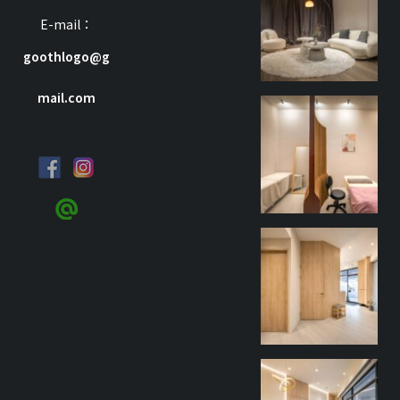
7 月 8
E-mail：
goothlogo@g
mail.com
goothdesign
9 月 27
goothdesign
9 月 27
goothdesign