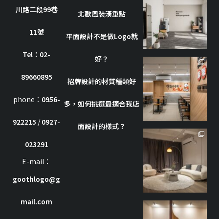
川路二段99巷
10 月 8
北歐風裝潢重點
11號
平面設計不是做Logo就
Tel：02-
好？
goothdesign
89660895
招牌設計的材質種類好
10 月 7
phone：
0956-
多，如何挑選最適合我店
922215
/
0927-
面設計的樣式？
goothdesign
023291
7 月 8
E-mail：
goothlogo@g
mail.com
goothdesign