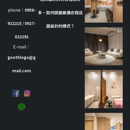
phone：
0956-
多，如何挑選最適合我店
922215
/
0927-
面設計的樣式？
goothdesign
023291
7 月 8
E-mail：
goothlogo@g
mail.com
goothdesign
9 月 27
goothdesign
9 月 27