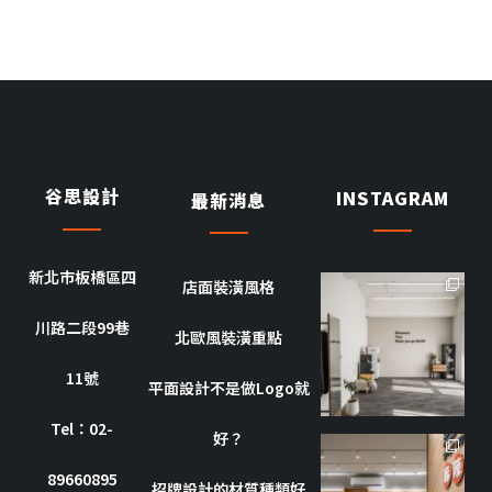
谷思設計
INSTAGRAM
最新消息
新北市板橋區四
店面裝潢風格
goothdesign
川路二段99巷
10 月 8
北歐風裝潢重點
11號
平面設計不是做Logo就
Tel：02-
好？
goothdesign
89660895
招牌設計的材質種類好
10 月 7