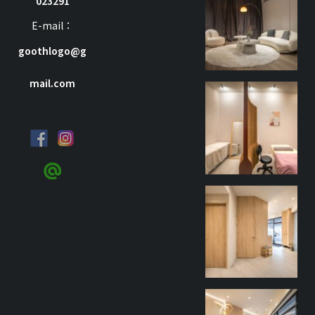
023291
7 月 8
E-mail：
goothlogo@g
mail.com
goothdesign
9 月 27
goothdesign
9 月 27
goothdesign