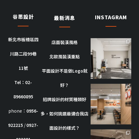
谷思設計
INSTAGRAM
最新消息
新北市板橋區四
店面裝潢風格
goothdesign
川路二段99巷
10 月 8
北歐風裝潢重點
11號
平面設計不是做Logo就
Tel：02-
好？
goothdesign
89660895
招牌設計的材質種類好
10 月 7
phone：
0956-
多，如何挑選最適合我店
922215
/
0927-
面設計的樣式？
goothdesign