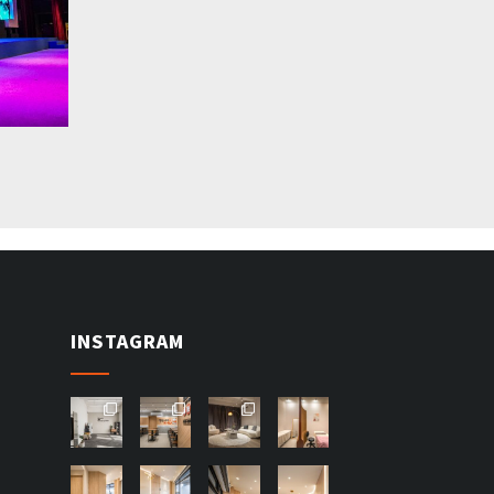
INSTAGRAM
goothd
goothd
goothd
goothd
esign
esign
esign
esign
7
9
goothd
goothd
goothd
goothd