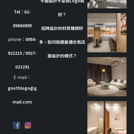
平面設計不是做Logo就
Tel：02-
好？
goothdesign
89660895
招牌設計的材質種類好
10 月 7
phone：
0956-
多，如何挑選最適合我店
922215
/
0927-
面設計的樣式？
goothdesign
023291
7 月 8
E-mail：
goothlogo@g
mail.com
goothdesign
9 月 27