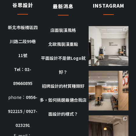
谷思設計
INSTAGRAM
最新消息
新北市板橋區四
店面裝潢風格
goothdesign
川路二段99巷
10 月 8
北歐風裝潢重點
11號
平面設計不是做Logo就
Tel：02-
好？
goothdesign
89660895
招牌設計的材質種類好
10 月 7
phone：
0956-
多，如何挑選最適合我店
922215
/
0927-
面設計的樣式？
goothdesign
023291
7 月 8
E-mail：